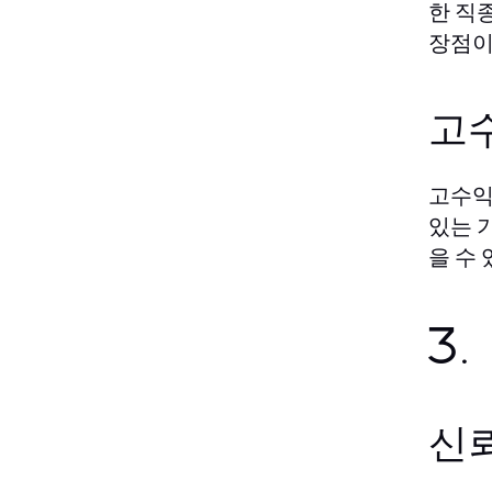
한 직
장점이
고
고수익
있는 
을 수
3
신뢰