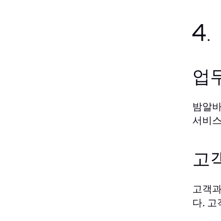
4
업
밤알바
서비스
고
고객과
다. 