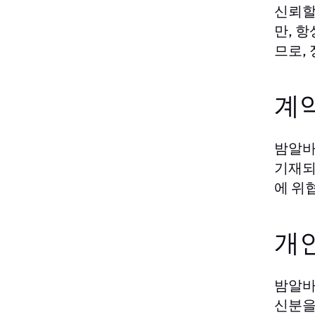
신뢰할
만, 
므로,
계
밤알바
기재되
에 위
개인
밤알바
신분을