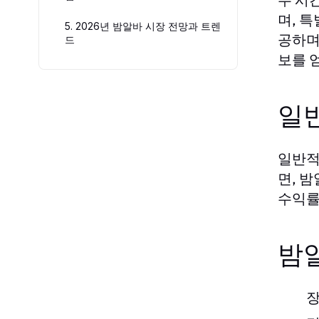
며, 
5. 2026년 밤알바 시장 전망과 트렌
공하며
드
보를 
일
일반적
면, 
수익률
밤
장