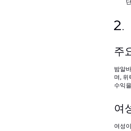
단
2
주
밤알바
며, 
수익을
여
여성이