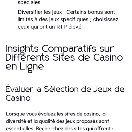
speciales.
Diversifier les jeux :
Certains bonus sont
limités à des jeux spécifiques ; choisissez
ceux qui ont un RTP élevé.
Insights Comparatifs sur
Différents Sites de Casino
en Ligne
Évaluer la Sélection de Jeux de
Casino
Lorsque vous évaluez les sites de casino, la
diversité et la qualité des jeux proposés sont
essentielles. Recherchez des sites qui offrent :