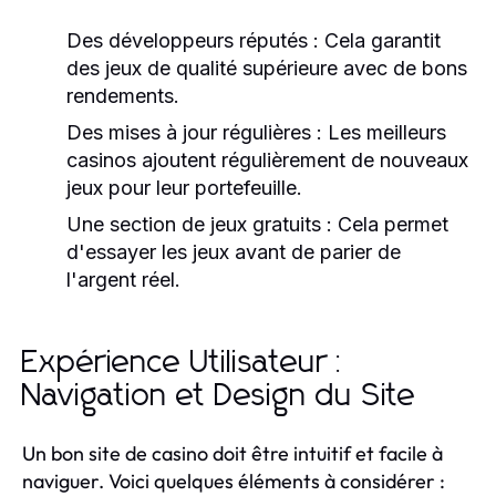
Des développeurs réputés :
Cela garantit
des jeux de qualité supérieure avec de bons
rendements.
Des mises à jour régulières :
Les meilleurs
casinos ajoutent régulièrement de nouveaux
jeux pour leur portefeuille.
Une section de jeux gratuits :
Cela permet
d'essayer les jeux avant de parier de
l'argent réel.
Expérience Utilisateur :
Navigation et Design du Site
Un bon site de casino doit être intuitif et facile à
naviguer. Voici quelques éléments à considérer :