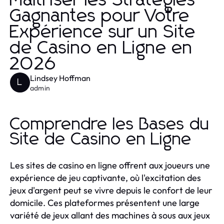
Maîtriser les Stratégies
Gagnantes pour Votre
Expérience sur un Site
de Casino en Ligne en
2026
Lindsey Hoffman
L
admin
Comprendre les Bases du
Site de Casino en Ligne
Les sites de casino en ligne offrent aux joueurs une
expérience de jeu captivante, où l'excitation des
jeux d'argent peut se vivre depuis le confort de leur
domicile. Ces plateformes présentent une large
variété de jeux allant des machines à sous aux jeux