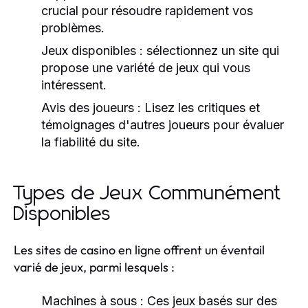
crucial pour résoudre rapidement vos
problèmes.
Jeux disponibles :
sélectionnez un site qui
propose une variété de jeux qui vous
intéressent.
Avis des joueurs :
Lisez les critiques et
témoignages d'autres joueurs pour évaluer
la fiabilité du site.
Types de Jeux Communément
Disponibles
Les sites de casino en ligne offrent un éventail
varié de jeux, parmi lesquels :
Machines à sous :
Ces jeux basés sur des