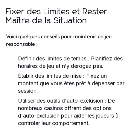
Fixer des Limites et Rester
Maître de la Situation
Voici quelques conseils pour maintenir un jeu
responsable :
Définir des limites de temps :
Planifiez des
horaires de jeu et n’y dérogez pas.
Établir des limites de mise :
Fixez un
montant que vous êtes prêt à dépenser par
session.
Utiliser des outils d'auto-exclusion :
De
nombreux casinos offrent des options
d'auto-exclusion pour aider les joueurs à
contrôler leur comportement.