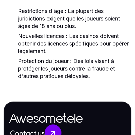
Restrictions d'âge :
La plupart des
juridictions exigent que les joueurs soient
âgés de 18 ans ou plus.
Nouvelles licences :
Les casinos doivent
obtenir des licences spécifiques pour opérer
légalement.
Protection du joueur :
Des lois visant à
protéger les joueurs contre la fraude et
d'autres pratiques déloyales.
Awesometele
Contact us