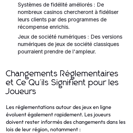
Systèmes de fidélité améliorés :
De
nombreux casinos chercheront à fidéliser
leurs clients par des programmes de
récompense enrichis.
Jeux de société numériques :
Des versions
numériques de jeux de société classiques
pourraient prendre de l'ampleur.
Changements Réglementaires
et Ce Qu'ils Signifient pour les
Joueurs
Les réglementations autour des jeux en ligne
évoluent également rapidement. Les joueurs
doivent rester informés des changements dans les
lois de leur région, notamment :