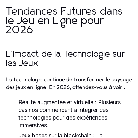
Tendances Futures dans
le Jeu en Ligne pour
2026
L'Impact de la Technologie sur
les Jeux
La technologie continue de transformer le paysage
des jeux en ligne. En 2026, attendez-vous à voir :
Réalité augmentée et virtuelle :
Plusieurs
casinos commencent à intégrer ces
technologies pour des expériences
immersives.
Jeux basés sur la blockchain :
La