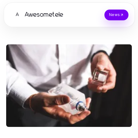
Awesometele
A
News