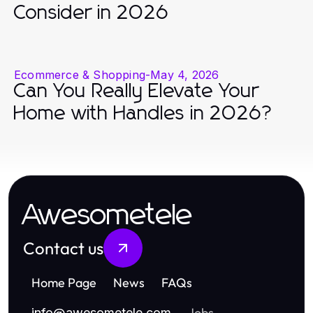
Consider in 2026
Ecommerce & Shopping
-
May 4, 2026
Can You Really Elevate Your
Home with Handles in 2026?
Awesometele
Contact us
Home Page
News
FAQs
Jobs
info
@
awesometele.com